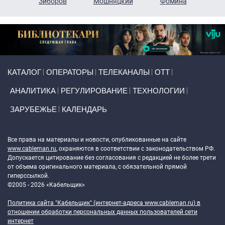
н
Зиборов
Мошняцкий
Фомина
Primary links
КАТАЛОГ
ОПЕРАТОРЫ
ТЕЛЕКАНАЛЫ
ОТТ
АНАЛИТИКА
РЕГУЛИРОВАНИЕ
ТЕХНОЛОГИИ
ЗАРУБЕЖЬЕ
КАЛЕНДАРЬ
Token Block
Все права на материалы и новости, опубликованные на сайте
www.cableman.ru
, охраняются в соответствии с законодательством РФ.
Допускается цитирование без согласования с редакцией не более трети
от объема оригинального материала, с обязательной прямой
гиперссылкой.
©2005 - 2026 «Кабельщик»
Политика сайта "Кабельщик" (интернет-адреса
www.cableman.ru
) в
отношении обработки персональных данных пользователей сети
интернет