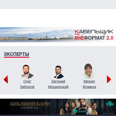
ЭКСПЕРТЫ
рий
Олег
Евгений
Мария
н
Зиборов
Мошняцкий
Фомина