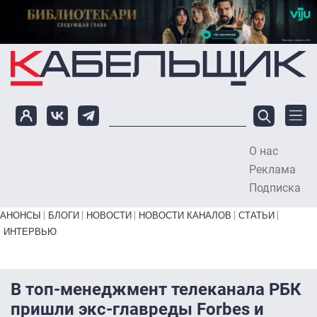
Перейти к основному содержанию
О нас
To
Реклама
Подписка
Primary links bottom
АНОНСЫ
БЛОГИ
НОВОСТИ
НОВОСТИ КАНАЛОВ
СТАТЬИ
ИНТЕРВЬЮ
В топ-менеджмент телеканала РБК
пришли экс-главреды Forbes и