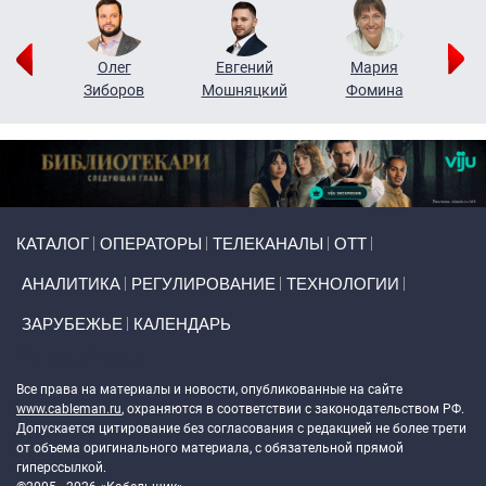
рий
Олег
Евгений
Мария
н
Зиборов
Мошняцкий
Фомина
Primary links
КАТАЛОГ
ОПЕРАТОРЫ
ТЕЛЕКАНАЛЫ
ОТТ
АНАЛИТИКА
РЕГУЛИРОВАНИЕ
ТЕХНОЛОГИИ
ЗАРУБЕЖЬЕ
КАЛЕНДАРЬ
Token Block
Все права на материалы и новости, опубликованные на сайте
www.cableman.ru
, охраняются в соответствии с законодательством РФ.
Допускается цитирование без согласования с редакцией не более трети
от объема оригинального материала, с обязательной прямой
гиперссылкой.