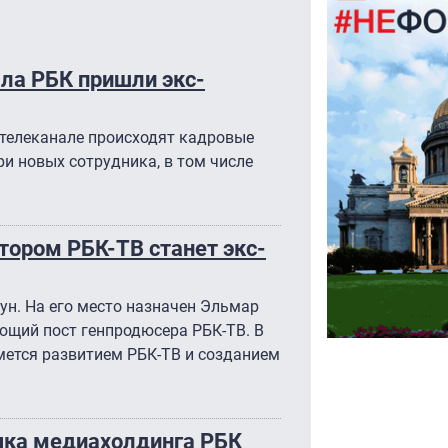
ла РБК пришли экс-
телеканале происходят кадровые
ри новых сотрудника, в том числе
ором РБК-ТВ станет экс-
ун. На его место назначен Эльмар
ющий пост генпродюсера РБК-ТВ. В
мется развитием РБК-ТВ и созданием
учка медиахолдинга РБК