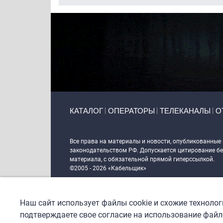
Primary links
КАТАЛОГ
ОПЕРАТОРЫ
ТЕЛЕКАНАЛЫ
О
Token Block
Все права на материалы и новости, опубликованные
законодательством РФ. Допускается цитирование без
материала, с обязательной прямой гиперссылкой.
©2005 - 2026 «Кабельщик»
Политика сайта "Кабельщик" (интернет-адреса
www.c
пользователей сети интернет
Наш сайт использует файлы cookie и схожие техноло
DrupalCoder — поддержка сайта c 2017 года
подтверждаете свое согласие на использование файло