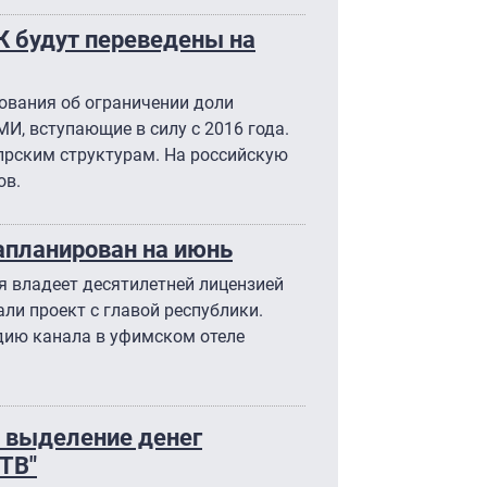
БК будут переведены на
ования об ограничении доли
И, вступающие в силу с 2016 года.
прским структурам. На российскую
ов.
апланирован на июнь
я владеет десятилетней лицензией
али проект с главой республики.
дию канала в уфимском отеле
 выделение денег
ТВ"