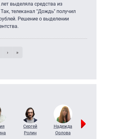
 лет выделяла средства из
Так, телеканал "Дождь" получил
н рублей. Решение о выделении
ентства.
умерация страниц
траница
age
Следующая страница
Последняя страница
›
»
ия
Сергей
Надежда
Мария
Алексей
ина
Ролин
Орлова
Щербаль
Леонтьев