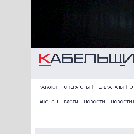
Перейти к основному содержанию
Primary links
КАТАЛОГ
ОПЕРАТОРЫ
ТЕЛЕКАНАЛЫ
О
Primary links bottom
АНОНСЫ
БЛОГИ
НОВОСТИ
НОВОСТИ 