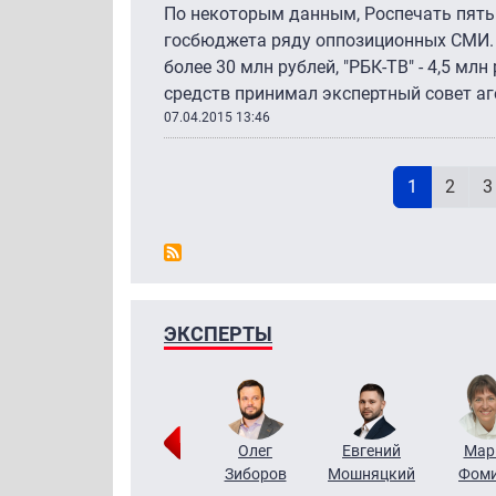
По некоторым данным, Роспечать пять
госбюджета ряду оппозиционных СМИ. 
более 30 млн рублей, "РБК-ТВ" - 4,5 мл
средств принимал экспертный совет аг
07.04.2015 13:46
Н
Текущая с
Page
P
1
2
3
ЭКСПЕРТЫ
Тимур
Григорий
Олег
Евгений
Мар
Чудутов
Кузин
Зиборов
Мошняцкий
Фом