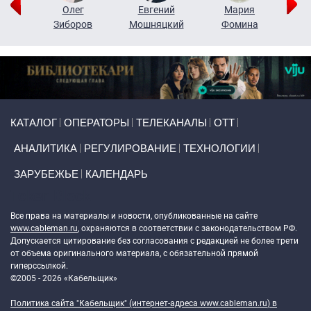
рий
Олег
Евгений
Мария
н
Зиборов
Мошняцкий
Фомина
Primary links
КАТАЛОГ
ОПЕРАТОРЫ
ТЕЛЕКАНАЛЫ
ОТТ
АНАЛИТИКА
РЕГУЛИРОВАНИЕ
ТЕХНОЛОГИИ
ЗАРУБЕЖЬЕ
КАЛЕНДАРЬ
Token Block
Все права на материалы и новости, опубликованные на сайте
www.cableman.ru
, охраняются в соответствии с законодательством РФ.
Допускается цитирование без согласования с редакцией не более трети
от объема оригинального материала, с обязательной прямой
гиперссылкой.
©2005 - 2026 «Кабельщик»
Политика сайта "Кабельщик" (интернет-адреса
www.cableman.ru
) в