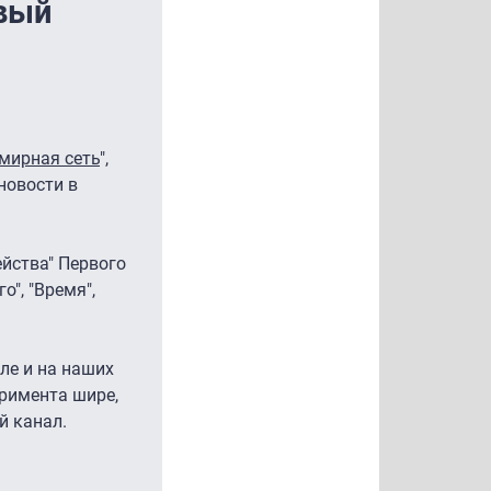
вый
мирная сеть
",
новости в
йства" Первого
", "Время",
ле и на наших
римента шире,
й канал.