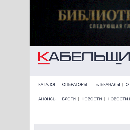
Перейти к основному содержанию
Primary links
КАТАЛОГ
ОПЕРАТОРЫ
ТЕЛЕКАНАЛЫ
О
Primary links bottom
АНОНСЫ
БЛОГИ
НОВОСТИ
НОВОСТИ 