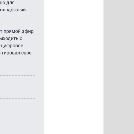
но для
 молодёжный
ёт прямой эфир,
ыходить с
и цифровое
нтировал свое