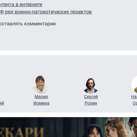
нтента в интернете
 ряд военно-патриотических проектов
 оставлять комментарии
Мария
Сергей
На
ий
Фомина
Ролин
О