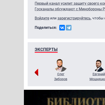
Первый канал усилит защиту своего ко
Госканалы обсуждают с Минобороны РФ
Войдите
или
зарегистрируйтесь
, чтобы
Поделиться:
ЭКСПЕРТЫ
Григорий
Олег
Евгений
Кузин
Зиборов
Мошняцк