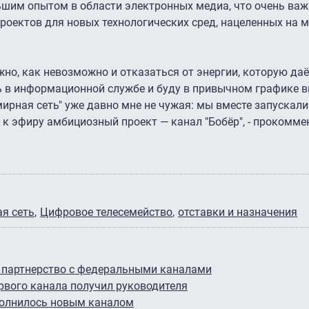
ьшим опытом в области электронных медиа, что очень важ
проектов для новых технологических сред, нацеленных на
жно, как невозможно и отказаться от энергии, которую да
ь в информационной службе и буду в привычном графике в
мирная сеть" уже давно мне не чужая: мы вместе запускал
 к эфиру амбициозный проект — канал "Бобёр", - прокомме
я сеть
Цифровое телесемейство
отставки и назначения
 партнерство с федеральными каналами
вого канала получил руководителя
полнилось новым каналом