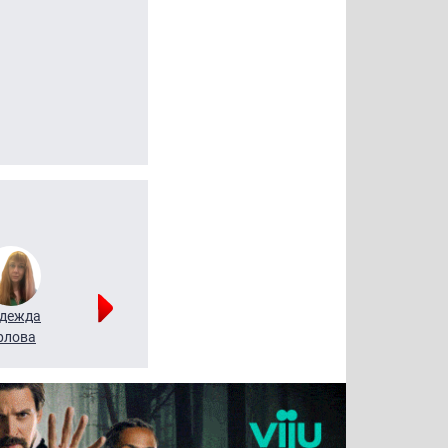
дежда
Мария
Алексей
рлова
Щербаль
Леонтьев