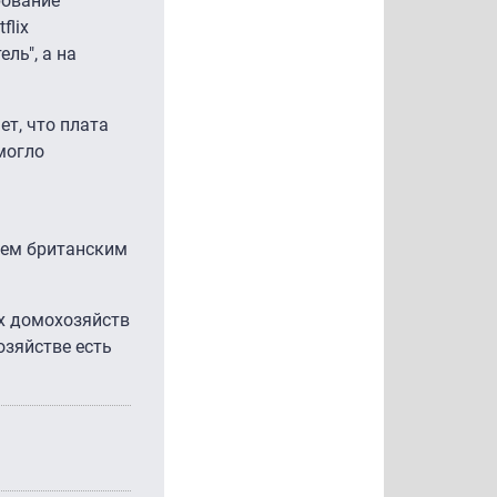
рование
flix
ель", а на
т, что плата
могло
сем британским
ех домохозяйств
озяйстве есть