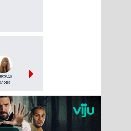
дежда
Мария
Алексей
рлова
Щербаль
Леонтьев