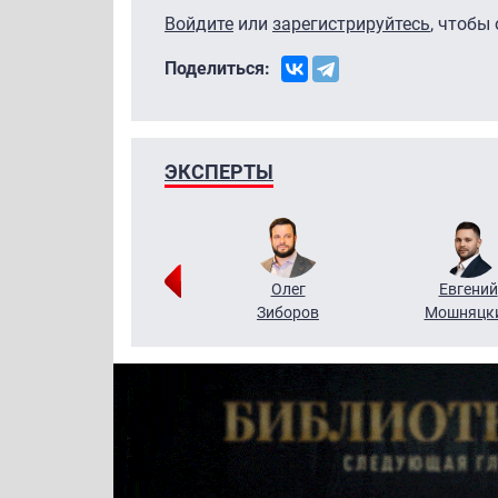
Войдите
или
зарегистрируйтесь
, чтобы
Поделиться:
ЭКСПЕРТЫ
Григорий
Олег
Евгений
Кузин
Зиборов
Мошняцк