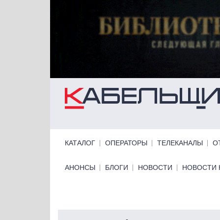
Перейти к основному содержанию
Primary links
КАТАЛОГ
ОПЕРАТОРЫ
ТЕЛЕКАНАЛЫ
О
Primary links bottom
АНОНСЫ
БЛОГИ
НОВОСТИ
НОВОСТИ 