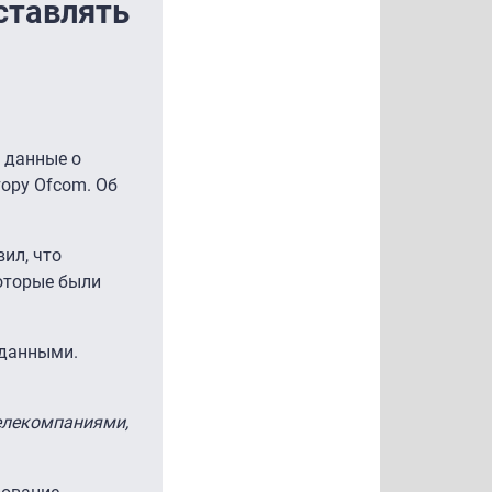
ставлять
ь данные о
ору Ofcom. Об
ил, что
которые были
 данными.
елекомпаниями,