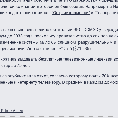
 Великобритании обеспечить четкую маркировку и бренди
льной компании, которой он был создан. Например, на Net
ие под это описание, как
"Острые козырьки"
и "Телохранит
 за лицензию вещательной компании BBC. DCMSC утверждае
ум до 2038 года, поскольку правительство до сих пор не с
а изменение системы было бы слишком "разрушительным и
цензионный сбор составляет £157,5 ($216,86).
екратила
выдавать бесплатные телевизионные лицензии в
 старше 75 лет.
tics
опубликовала отчет
, согласно которому почти 70% вс
нные к интернету телевизору. В среднем в каждом домох
Prime Video