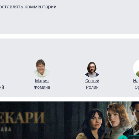
 оставлять комментарии
Мария
Сергей
На
ий
Фомина
Ролин
О