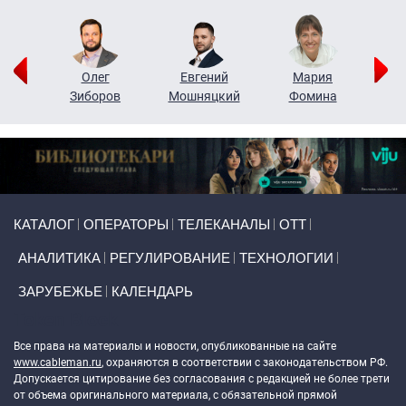
рий
Олег
Евгений
Мария
н
Зиборов
Мошняцкий
Фомина
Primary links
КАТАЛОГ
ОПЕРАТОРЫ
ТЕЛЕКАНАЛЫ
ОТТ
АНАЛИТИКА
РЕГУЛИРОВАНИЕ
ТЕХНОЛОГИИ
ЗАРУБЕЖЬЕ
КАЛЕНДАРЬ
Token Block
Все права на материалы и новости, опубликованные на сайте
www.cableman.ru
, охраняются в соответствии с законодательством РФ.
Допускается цитирование без согласования с редакцией не более трети
от объема оригинального материала, с обязательной прямой