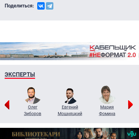
Поделиться:
ЭКСПЕРТЫ
рий
Олег
Евгений
Мария
н
Зиборов
Мошняцкий
Фомина