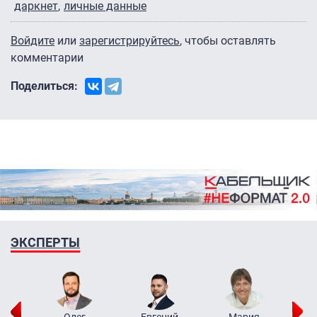
даркнет
личные данные
Войдите
или
зарегистрируйтесь
, чтобы оставлять
комментарии
Поделиться:
ЭКСПЕРТЫ
рий
Олег
Евгений
Мария