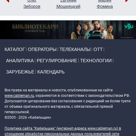
н
Зиборов
Мошняцкий
Фомина
Primary links
КАТАЛОГ
ОПЕРАТОРЫ
ТЕЛЕКАНАЛЫ
ОТТ
АНАЛИТИКА
РЕГУЛИРОВАНИЕ
ТЕХНОЛОГИИ
ЗАРУБЕЖЬЕ
КАЛЕНДАРЬ
Token Block
Все права на материалы и новости, опубликованные на сайте
www.cableman.ru
, охраняются в соответствии с законодательством РФ.
Допускается цитирование без согласования с редакцией не более трети
от объема оригинального материала, с обязательной прямой
гиперссылкой.
©2005 - 2026 «Кабельщик»
Политика сайта "Кабельщик" (интернет-адреса
www.cableman.ru
) в
отношении обработки персональных данных пользователей сети