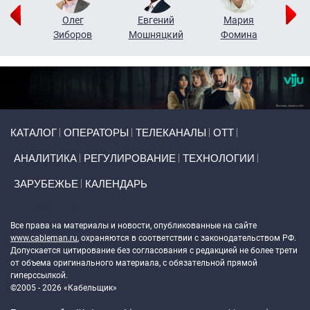
рий
Олег
Евгений
Мария
н
Зиборов
Мошняцкий
Фомина
Primary links
КАТАЛОГ
ОПЕРАТОРЫ
ТЕЛЕКАНАЛЫ
ОТТ
АНАЛИТИКА
РЕГУЛИРОВАНИЕ
ТЕХНОЛОГИИ
ЗАРУБЕЖЬЕ
КАЛЕНДАРЬ
Token Block
Все права на материалы и новости, опубликованные на сайте
www.cableman.ru
, охраняются в соответствии с законодательством РФ.
Допускается цитирование без согласования с редакцией не более трети
от объема оригинального материала, с обязательной прямой
гиперссылкой.
©2005 - 2026 «Кабельщик»