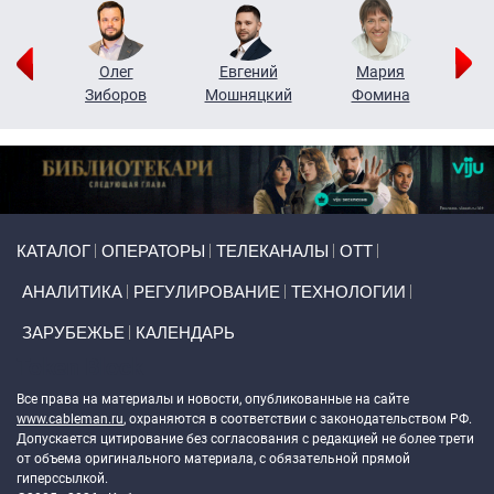
рий
Олег
Евгений
Мария
н
Зиборов
Мошняцкий
Фомина
Primary links
КАТАЛОГ
ОПЕРАТОРЫ
ТЕЛЕКАНАЛЫ
ОТТ
АНАЛИТИКА
РЕГУЛИРОВАНИЕ
ТЕХНОЛОГИИ
ЗАРУБЕЖЬЕ
КАЛЕНДАРЬ
Token Block
Все права на материалы и новости, опубликованные на сайте
www.cableman.ru
, охраняются в соответствии с законодательством РФ.
Допускается цитирование без согласования с редакцией не более трети
от объема оригинального материала, с обязательной прямой
гиперссылкой.