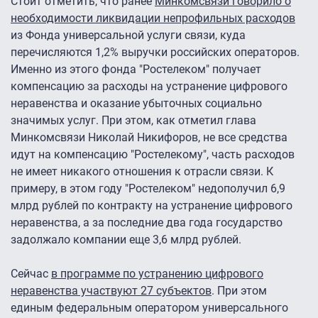
Стоит отметить, что ранее
Минкомсвязи говорило о
необходимости ликвидации непрофильных расходов
из Фонда универсальной услуги связи, куда
перечисляются 1,2% выручки российских операторов.
Именно из этого фонда "Ростелеком" получает
компенсацию за расходы на устранение цифрового
неравенства и оказание убыточных социально
значимых услуг. При этом, как отметил глава
Минкомсвязи Николай Никифоров, не все средства
идут на компенсацию "Ростелекому", часть расходов
не имеет никакого отношения к отрасли связи. К
примеру, в этом году "Ростелеком" недополучил 6,9
млрд рублей по контракту на устранение цифрового
неравенства, а за последние два года государство
задолжало компании еще 3,6 млрд рублей.
Сейчас
в программе по устранению цифрового
неравенства участвуют 27 субъектов
. При этом
единым федеральным оператором универсального