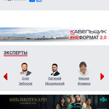
ЭКСПЕРТЫ
рий
Олег
Евгений
Мария
н
Зиборов
Мошняцкий
Фомина