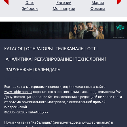
рий
Олег
Евгений
Мария
н
Зиборов
Мошняцкий
Фомина
Primary links
КАТАЛОГ
ОПЕРАТОРЫ
ТЕЛЕКАНАЛЫ
ОТТ
АНАЛИТИКА
РЕГУЛИРОВАНИЕ
ТЕХНОЛОГИИ
ЗАРУБЕЖЬЕ
КАЛЕНДАРЬ
Token Block
Все права на материалы и новости, опубликованные на сайте
www.cableman.ru
, охраняются в соответствии с законодательством РФ.
Допускается цитирование без согласования с редакцией не более трети
от объема оригинального материала, с обязательной прямой
гиперссылкой.
©2005 - 2026 «Кабельщик»
Политика сайта "Кабельщик" (интернет-адреса
www.cableman.ru
) в