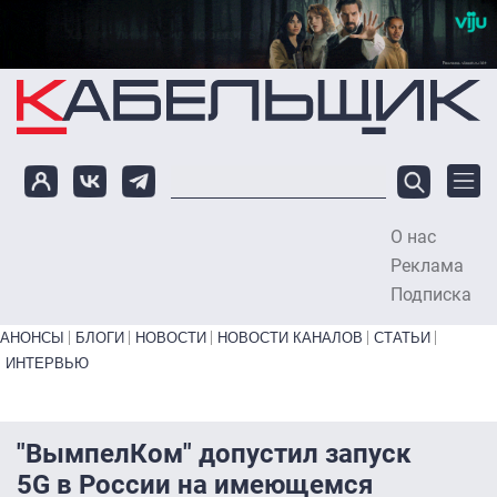
Перейти к основному содержанию
О нас
To
Реклама
Подписка
Primary links bottom
АНОНСЫ
БЛОГИ
НОВОСТИ
НОВОСТИ КАНАЛОВ
СТАТЬИ
ИНТЕРВЬЮ
"ВымпелКом" допустил запуск
5G в России на имеющемся