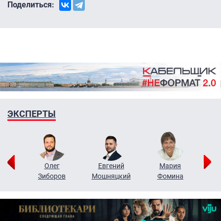
Поделиться:
ЭКСПЕРТЫ
рий
Олег
Евгений
Мария
н
Зиборов
Мошняцкий
Фомина