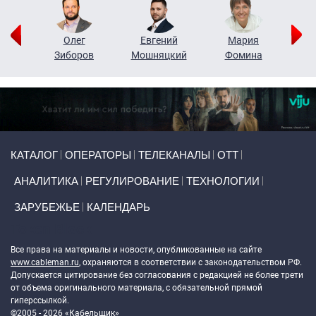
рий
Олег
Евгений
Мария
н
Зиборов
Мошняцкий
Фомина
Primary links
КАТАЛОГ
ОПЕРАТОРЫ
ТЕЛЕКАНАЛЫ
ОТТ
АНАЛИТИКА
РЕГУЛИРОВАНИЕ
ТЕХНОЛОГИИ
ЗАРУБЕЖЬЕ
КАЛЕНДАРЬ
Token Block
Все права на материалы и новости, опубликованные на сайте
www.cableman.ru
, охраняются в соответствии с законодательством РФ.
Допускается цитирование без согласования с редакцией не более трети
от объема оригинального материала, с обязательной прямой
гиперссылкой.
©2005 - 2026 «Кабельщик»