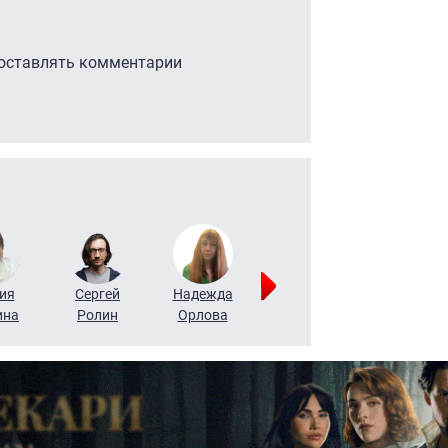
 оставлять комментарии
ия
Сергей
Надежда
Мария
Алексей
ина
Ролин
Орлова
Щербаль
Леонтьев