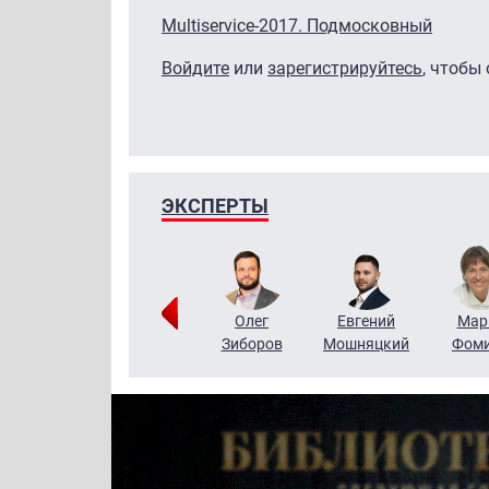
Multiservice-2017. Подмосковный
Войдите
или
зарегистрируйтесь
, чтобы
ЭКСПЕРТЫ
Тимур
Григорий
Олег
Евгений
Мар
Чудутов
Кузин
Зиборов
Мошняцкий
Фом