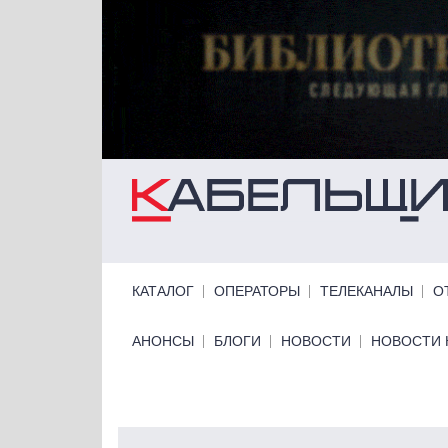
Перейти к основному содержанию
Primary links
КАТАЛОГ
ОПЕРАТОРЫ
ТЕЛЕКАНАЛЫ
О
Primary links bottom
АНОНСЫ
БЛОГИ
НОВОСТИ
НОВОСТИ 