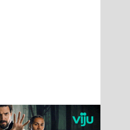
Татьяна
Тимур
Григорий
Олег
Воронова
Чудутов
Кузин
Зиборов