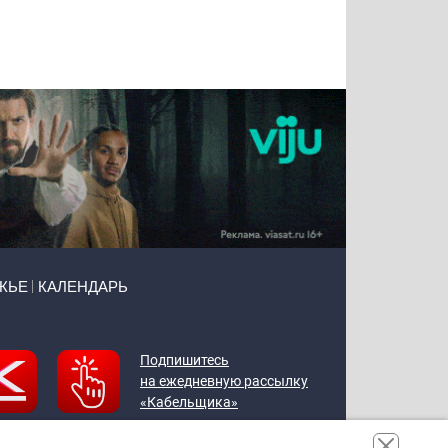
Татьяна
Тимур
Григорий
Олег
Воронова
Чудутов
Кузин
Зиборов
ЖЬЕ
КАЛЕНДАРЬ
Подпишитесь
на ежедневную рассылку
«Кабельщика»