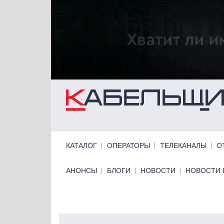
Перейти к основному содержанию
Primary links
КАТАЛОГ
ОПЕРАТОРЫ
ТЕЛЕКАНАЛЫ
О
Primary links bottom
АНОНСЫ
БЛОГИ
НОВОСТИ
НОВОСТИ 