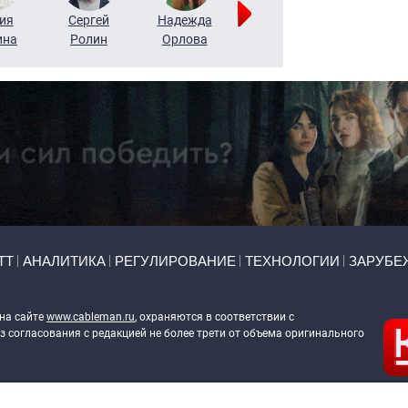
ия
Сергей
Надежда
Мария
Алексей
ина
Ролин
Орлова
Щербаль
Леонтьев
ТТ
АНАЛИТИКА
РЕГУЛИРОВАНИЕ
ТЕХНОЛОГИИ
ЗАРУБЕ
 на сайте
www.cableman.ru
, охраняются в соответствии с
 согласования с редакцией не более трети от объема оригинального
ableman.ru
) в отношении обработки персональных данных