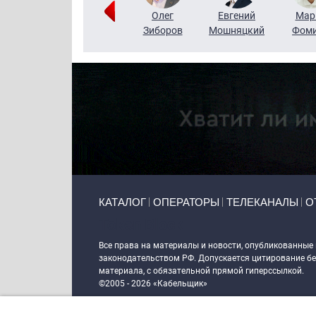
Тимур
Григорий
Олег
Евгений
Мар
Чудутов
Кузин
Зиборов
Мошняцкий
Фом
Primary links
КАТАЛОГ
ОПЕРАТОРЫ
ТЕЛЕКАНАЛЫ
О
Token Block
Все права на материалы и новости, опубликованные
законодательством РФ. Допускается цитирование без
материала, с обязательной прямой гиперссылкой.
©2005 - 2026 «Кабельщик»
Политика сайта "Кабельщик" (интернет-адреса
www.c