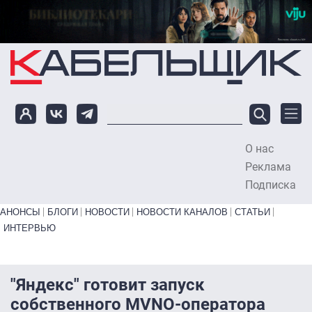
Перейти к основному содержанию
О нас
To
Реклама
Подписка
Primary links bottom
АНОНСЫ
БЛОГИ
НОВОСТИ
НОВОСТИ КАНАЛОВ
СТАТЬИ
ИНТЕРВЬЮ
"Яндекс" готовит запуск
собственного MVNO-оператора