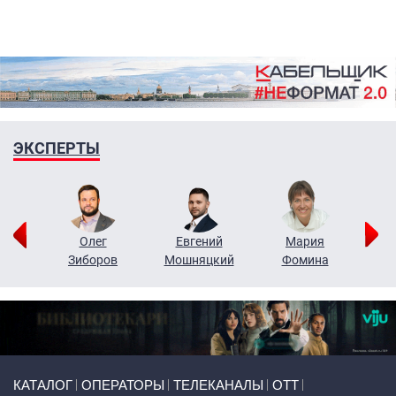
ЭКСПЕРТЫ
рий
Олег
Евгений
Мария
н
Зиборов
Мошняцкий
Фомина
Primary links
КАТАЛОГ
ОПЕРАТОРЫ
ТЕЛЕКАНАЛЫ
ОТТ