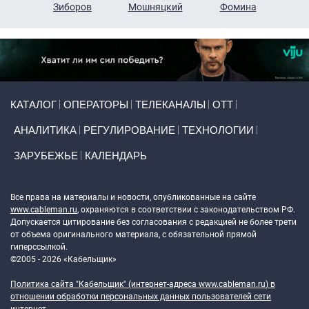
н
Зиборов
Мошняцкий
Фомина
Primary links
КАТАЛОГ
ОПЕРАТОРЫ
ТЕЛЕКАНАЛЫ
ОТТ
АНАЛИТИКА
РЕГУЛИРОВАНИЕ
ТЕХНОЛОГИИ
ЗАРУБЕЖЬЕ
КАЛЕНДАРЬ
Token Block
Все права на материалы и новости, опубликованные на сайте
www.cableman.ru
, охраняются в соответствии с законодательством РФ.
Допускается цитирование без согласования с редакцией не более трети
от объема оригинального материала, с обязательной прямой
гиперссылкой.
©2005 - 2026 «Кабельщик»
Политика сайта "Кабельщик" (интернет-адреса
www.cableman.ru
) в
отношении обработки персональных данных пользователей сети