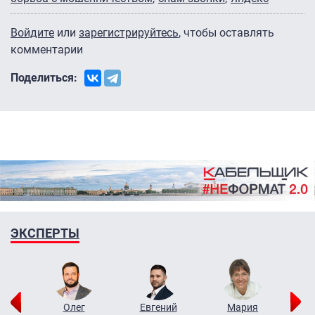
Войдите
или
зарегистрируйтесь
, чтобы оставлять
комментарии
Поделиться:
ЭКСПЕРТЫ
рий
Олег
Евгений
Мария