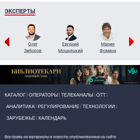
ЭКСПЕРТЫ
рий
Олег
Евгений
Мария
н
Зиборов
Мошняцкий
Фомина
Primary links
КАТАЛОГ
ОПЕРАТОРЫ
ТЕЛЕКАНАЛЫ
ОТТ
АНАЛИТИКА
РЕГУЛИРОВАНИЕ
ТЕХНОЛОГИИ
ЗАРУБЕЖЬЕ
КАЛЕНДАРЬ
Token Block
Все права на материалы и новости, опубликованные на сайте