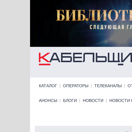
Перейти к основному содержанию
Primary links
КАТАЛОГ
ОПЕРАТОРЫ
ТЕЛЕКАНАЛЫ
О
Primary links bottom
АНОНСЫ
БЛОГИ
НОВОСТИ
НОВОСТИ 