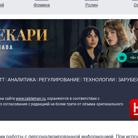
ий
Фомина
Ролин
О
ТТ
АНАЛИТИКА
РЕГУЛИРОВАНИЕ
ТЕХНОЛОГИИ
ЗАРУБЕ
 на сайте
www.cableman.ru
, охраняются в соответствии с
 согласования с редакцией не более трети от объема оригинального
ableman.ru
) в отношении обработки персональных данных
гии работы с персонализированной информацией. При испо