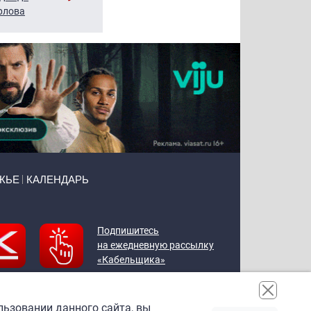
рлова
Щербаль
Леонтьев
ЖЬЕ
КАЛЕНДАРЬ
Подпишитесь
на ежедневную рассылку
«Кабельщика»
льзовании данного сайта, вы