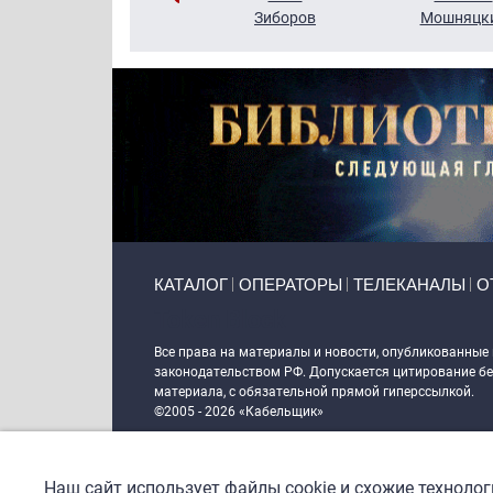
Кузин
Зиборов
Мошняцк
Primary links
КАТАЛОГ
ОПЕРАТОРЫ
ТЕЛЕКАНАЛЫ
О
Token Block
Все права на материалы и новости, опубликованные
законодательством РФ. Допускается цитирование без
материала, с обязательной прямой гиперссылкой.
©2005 - 2026 «Кабельщик»
Политика сайта "Кабельщик" (интернет-адреса
www.c
пользователей сети интернет
Наш сайт использует файлы cookie и схожие техноло
DrupalCoder — поддержка сайта c 2017 года