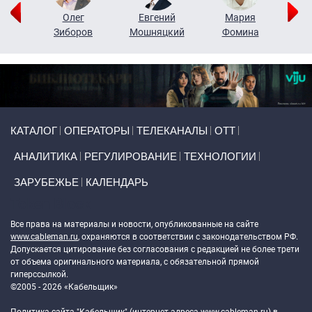
рий
Олег
Евгений
Мария
н
Зиборов
Мошняцкий
Фомина
Primary links
КАТАЛОГ
ОПЕРАТОРЫ
ТЕЛЕКАНАЛЫ
ОТТ
АНАЛИТИКА
РЕГУЛИРОВАНИЕ
ТЕХНОЛОГИИ
ЗАРУБЕЖЬЕ
КАЛЕНДАРЬ
Token Block
Все права на материалы и новости, опубликованные на сайте
www.cableman.ru
, охраняются в соответствии с законодательством РФ.
Допускается цитирование без согласования с редакцией не более трети
от объема оригинального материала, с обязательной прямой
гиперссылкой.
©2005 - 2026 «Кабельщик»