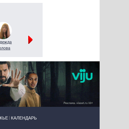
дежда
Мария
Алексей
рлова
Щербаль
Леонтьев
ЖЬЕ
КАЛЕНДАРЬ