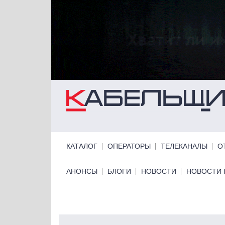
Перейти к основному содержанию
Primary links
КАТАЛОГ
ОПЕРАТОРЫ
ТЕЛЕКАНАЛЫ
О
Primary links bottom
АНОНСЫ
БЛОГИ
НОВОСТИ
НОВОСТИ 