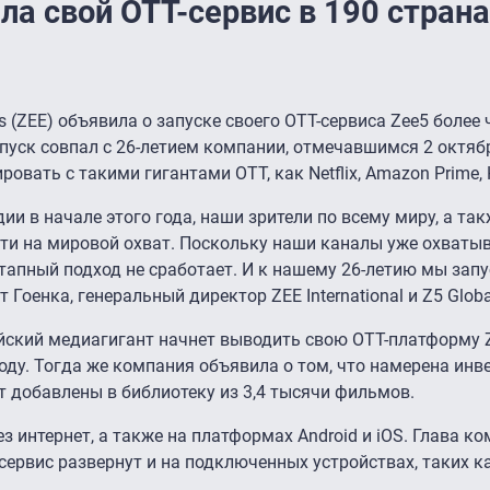
ла свой ОТТ-сервис в 190 стран
es (ZEE) объявила о запуске своего ОТТ-сервиса Zee5 более 
апуск совпал с 26-летием компании, отмечавшимся 2 октяб
вать с такими гигантами OTT, как Netflix, Amazon Prime, H
дии в начале этого года, наши зрители по всему миру, а та
ти на мировой охват. Поскольку наши каналы уже охваты
тапный подход не сработает. И к нашему 26-летию мы запу
 Гоенка, генеральный директор ZEE International и Z5 Globa
ийский медиагигант начнет выводить свою OTT-платформу 
ду. Тогда же компания объявила о том, что намерена инве
 добавлены в библиотеку из 3,4 тысячи фильмов.
з интернет, а также на платформах Android и iOS. Глава к
сервис развернут и на подключенных устройствах, таких ка