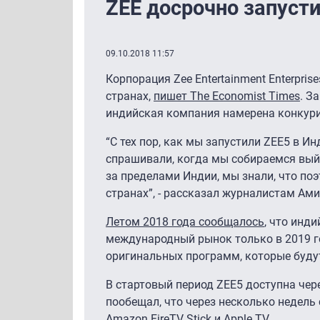
ZEE досрочно запусти
09.10.2018 11:57
Корпорация Zee Entertainment Enterpris
странах,
пишет The Economist Times
. З
индийская компания намерена конкуриро
“С тех пор, как мы запустили ZEE5 в Ин
спрашивали, когда мы собираемся вый
за пределами Индии, мы знали, что поэ
странах”, - рассказал журналистам Амит
Летом 2018 года сообщалось
, что инд
международный рынок только в 2019 го
оригинальных программ, которые будут
В стартовый период ZEE5 доступна чере
пообещал, что через несколько недель 
Amazon FireTV Stick и Apple TV.