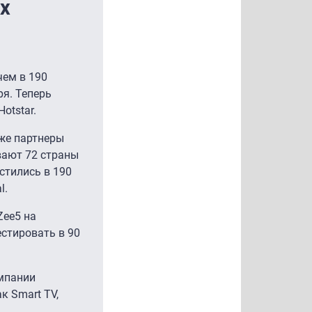
ах
чем в 190
ря. Теперь
otstar.
кже партнеры
вают 72 страны
стились в 190
l.
Zee5 на
стировать в 90
омпании
к Smart TV,