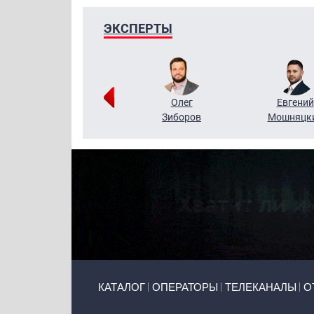
ЭКСПЕРТЫ
Григорий
Олег
Евгений
Кузин
Зиборов
Мошняцк
Primary links
КАТАЛОГ
ОПЕРАТОРЫ
ТЕЛЕКАНАЛЫ
О
Token Block