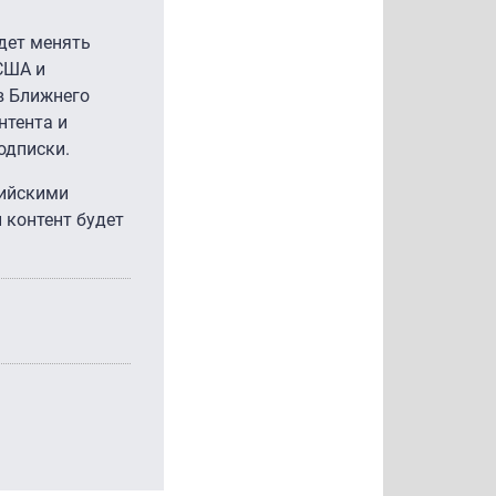
удет менять
США и
ов Ближнего
нтента и
одписки.
лийскими
 контент будет