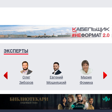
ЭКСПЕРТЫ
рий
Олег
Евгений
Мария
н
Зиборов
Мошняцкий
Фомина