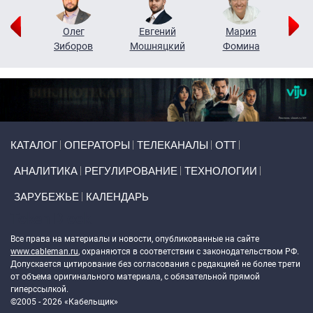
рий
Олег
Евгений
Мария
н
Зиборов
Мошняцкий
Фомина
Primary links
КАТАЛОГ
ОПЕРАТОРЫ
ТЕЛЕКАНАЛЫ
ОТТ
АНАЛИТИКА
РЕГУЛИРОВАНИЕ
ТЕХНОЛОГИИ
ЗАРУБЕЖЬЕ
КАЛЕНДАРЬ
Token Block
Все права на материалы и новости, опубликованные на сайте
www.cableman.ru
, охраняются в соответствии с законодательством РФ.
Допускается цитирование без согласования с редакцией не более трети
от объема оригинального материала, с обязательной прямой
гиперссылкой.
©2005 - 2026 «Кабельщик»