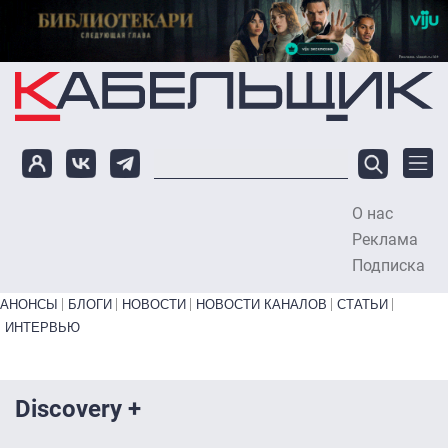
Перейти к основному содержанию
О нас
To
Реклама
Подписка
Primary links bottom
АНОНСЫ
БЛОГИ
НОВОСТИ
НОВОСТИ КАНАЛОВ
СТАТЬИ
ИНТЕРВЬЮ
Discovery +