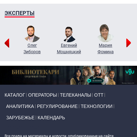
ЭКСПЕРТЫ
рий
Олег
Евгений
Мария
н
Зиборов
Мошняцкий
Фомина
Primary links
КАТАЛОГ
ОПЕРАТОРЫ
ТЕЛЕКАНАЛЫ
ОТТ
АНАЛИТИКА
РЕГУЛИРОВАНИЕ
ТЕХНОЛОГИИ
ЗАРУБЕЖЬЕ
КАЛЕНДАРЬ
Token Block
Все права на материалы и новости, опубликованные на сайте