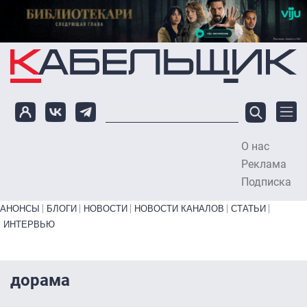
Перейти к основному содержанию
О нас
To
Реклама
Подписка
Primary links bottom
АНОНСЫ
БЛОГИ
НОВОСТИ
НОВОСТИ КАНАЛОВ
СТАТЬИ
ИНТЕРВЬЮ
дорама