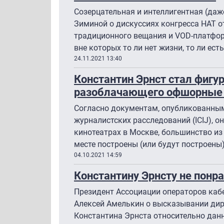
Созерцательная и интеллигентная (да
Зиминой о дискуссиях конгресса НАТ 
традиционного вещания и VOD-платформ
вне которых то ли нет жизни, то ли есть,
24.11.2021 13:40
Константин Эрнст стал фигу
разоблачающего офшорные
Согласно документам, опубликованн
журналистских расследований (ICIJ), о
кинотеатрах в Москве, большинство из
месте построены (или будут построены
04.10.2021 14:59
Константину Эрнсту не понр
Президент Ассоциации операторов каб
Алексей Амелькин о высказывании дир
Константина Эрнста относительно данн