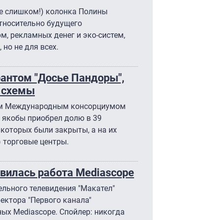
же слишком!) колонка Полины
относительно будущего
, рекламных денег и эко-систем,
 но не для всех.
рантом "Досье Пандоры",
 схемы
ым Международным консорциумом
н якобы приобрел долю в 39
 которых были закрыты, а на их
) торговые центры.
авилась работа Mediascope
ельного телевидения "Макател"
ектора "Первого канала"
ых Mediascope. Спойлер: никогда