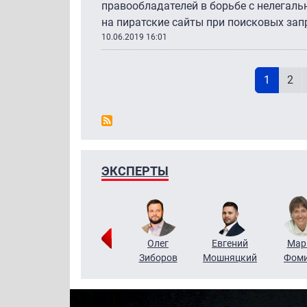
правообладателей в борьбе с нелегал
на пиратские сайты при поисковых зап
10.06.2019 16:01
Н
Текущая
Pag
1
2
ЭКСПЕРТЫ
Тимур
Григорий
Олег
Евгений
Мар
Чудутов
Кузин
Зиборов
Мошняцкий
Фом