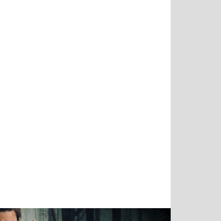
Татьяна
Тимур
Григорий
Олег
Воронова
Чудутов
Кузин
Зиборов