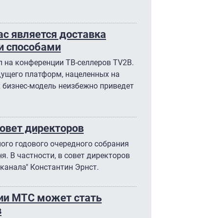
ас является доставка
и способами
л на конференции ТВ-селлеров TV2B.
дущего платформ, нацеленных на
х бизнес-модель неизбежно приведет
овет директоров
ого годового очередного собрания
я. В частности, в совет директоров
канала" Константин Эрнст.
нии МТС может стать
в