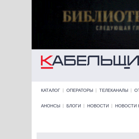
Перейти к основному содержанию
Primary links
КАТАЛОГ
ОПЕРАТОРЫ
ТЕЛЕКАНАЛЫ
О
Primary links bottom
АНОНСЫ
БЛОГИ
НОВОСТИ
НОВОСТИ 