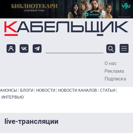
Перейти к основному содержанию
О нас
To
Реклама
Подписка
Primary links bottom
АНОНСЫ
БЛОГИ
НОВОСТИ
НОВОСТИ КАНАЛОВ
СТАТЬИ
ИНТЕРВЬЮ
live-трансляции