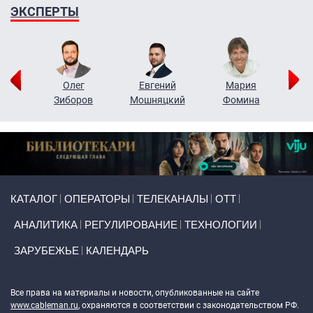
ЭКСПЕРТЫ
рий
Олег
Евгений
Мария
н
Зиборов
Мошняцкий
Фомина
Primary links
КАТАЛОГ
ОПЕРАТОРЫ
ТЕЛЕКАНАЛЫ
ОТТ
АНАЛИТИКА
РЕГУЛИРОВАНИЕ
ТЕХНОЛОГИИ
ЗАРУБЕЖЬЕ
КАЛЕНДАРЬ
Token Block
Все права на материалы и новости, опубликованные на сайте
www.cableman.ru
, охраняются в соответствии с законодательством РФ.