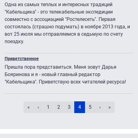
Одна из самых теплых и интересных традиций
"Кабельщика" - это телекабельные экспедиции
совместно с ассоциацией "Ростелесеть". Первая
состоялась (страшно подумать) в ноябре 2013 года, и
вот 25 июля мы отправляемся в седьмую по счету
поездку.
Приветственное
Пришла пора представиться. Меня зовут Дарья
Бояринова и я - новый главный редактор
"Кабельщика". Приветствую всех читателей ресурса!
Нумерация страниц
Первая страница
Предыдущая страница
Page
Page
Page
Текущая страница
Page
Следующая стра
Последняя с
«
‹
1
2
3
4
5
›
»