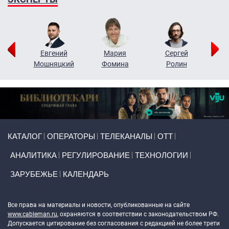
ор
Евгений
Мария
Сергей
Н
ко
Мошняцкий
Фомина
Ролин
Primary links
КАТАЛОГ
ОПЕРАТОРЫ
ТЕЛЕКАНАЛЫ
ОТТ
АНАЛИТИКА
РЕГУЛИРОВАНИЕ
ТЕХНОЛОГИИ
ЗАРУБЕЖЬЕ
КАЛЕНДАРЬ
Token Block
Все права на материалы и новости, опубликованные на сайте
www.cableman.ru
, охраняются в соответствии с законодательством РФ.
Допускается цитирование без согласования с редакцией не более трети