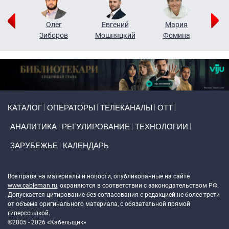
рий
Олег
Евгений
Мария
н
Зиборов
Мошняцкий
Фомина
Primary links
КАТАЛОГ
ОПЕРАТОРЫ
ТЕЛЕКАНАЛЫ
ОТТ
АНАЛИТИКА
РЕГУЛИРОВАНИЕ
ТЕХНОЛОГИИ
ЗАРУБЕЖЬЕ
КАЛЕНДАРЬ
Token Block
Все права на материалы и новости, опубликованные на сайте
www.cableman.ru
, охраняются в соответствии с законодательством РФ.
Допускается цитирование без согласования с редакцией не более трети
от объема оригинального материала, с обязательной прямой
гиперссылкой.
©2005 - 2026 «Кабельщик»