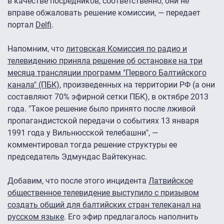
в качестве посредников, соответственно, они не
вправе обжаловать решение комиссии, — передает
портал
Delfi
.
Напомним, что
литовская Комиссия по радио и
телевидению приняла решение об остановке на три
месяца трансляции программ "Первого Балтийского
канала" (ПБК)
, произведенных на территории РФ (а они
составляют 70% эфирной сетки ПБК), в октябре 2013
года. "Такое решение было принято после лживой
пропагандистской передачи о событиях 13 января
1991 года у Вильнюсской телебашни", —
комментировал тогда решение структуры ее
председатель Эдмундас Вайтекунас.
Добавим, что после этого инцидента
Латвийское
общественное телевидение выступило с призывом
создать общий для балтийских стран телеканал на
русском языке
. Его эфир предлагалось наполнить