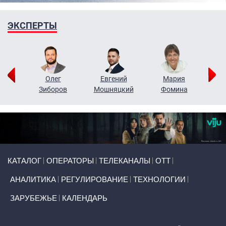
ЭКСПЕРТЫ
рий
Олег
Евгений
Мария
н
Зиборов
Мошняцкий
Фомина
Primary links
КАТАЛОГ
ОПЕРАТОРЫ
ТЕЛЕКАНАЛЫ
ОТТ
АНАЛИТИКА
РЕГУЛИРОВАНИЕ
ТЕХНОЛОГИИ
ЗАРУБЕЖЬЕ
КАЛЕНДАРЬ
Token Block