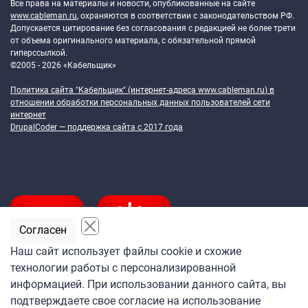
Все права на материалы и новости, опубликованные на сайте
www.cableman.ru
, охраняются в соответствии с законодательством РФ.
Допускается цитирование без согласования с редакцией не более трети
от объема оригинального материала, с обязательной прямой
гиперссылкой.
©2005 - 2026 «Кабельщик»
Политика сайта "Кабельщик" (интернет-адреса
www.cableman.ru
) в
отношении обработки персональных данных пользователей сети
интернет
DrupalCoder — поддержка сайта c 2017 года
Согласен
Наш сайт использует файлы cookie и схожие
технологии работы с персонализированной
Подпишитесь
информацией. При использовании данного сайта, вы
на ежедневную рассылку
подтверждаете свое согласие на использование