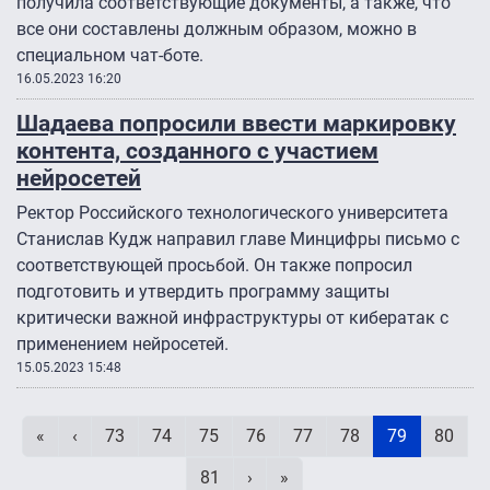
получила соответствующие документы, а также, что
все они составлены должным образом, можно в
специальном чат-боте.
16.05.2023 16:20
Шадаева попросили ввести маркировку
контента, созданного с участием
нейросетей
Ректор Российского технологического университета
Станислав Кудж направил главе Минцифры письмо с
соответствующей просьбой. Он также попросил
подготовить и утвердить программу защиты
критически важной инфраструктуры от кибератак с
применением нейросетей.
15.05.2023 15:48
Нумерация страниц
Первая страница
Предыдущая страница
Page
Page
Page
Page
Page
Page
Текущая ст
Page
«
‹
73
74
75
76
77
78
79
80
Page
Следующая страница
Последняя страница
81
›
»