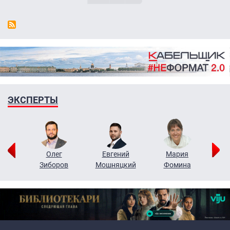
ЭКСПЕРТЫ
рий
Олег
Евгений
Мария
н
Зиборов
Мошняцкий
Фомина