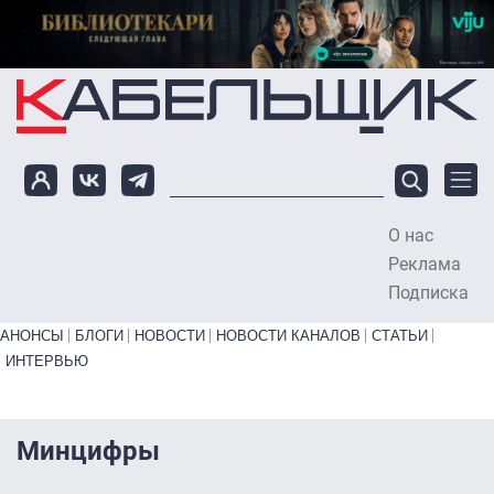
Перейти к основному содержанию
О нас
To
Реклама
Подписка
Primary links bottom
АНОНСЫ
БЛОГИ
НОВОСТИ
НОВОСТИ КАНАЛОВ
СТАТЬИ
ИНТЕРВЬЮ
Минцифры