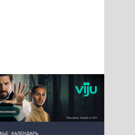
Татьяна
Тимур
Григорий
Олег
Воронова
Чудутов
Кузин
Зиборов
ЖЬЕ
КАЛЕНДАРЬ