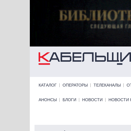
Перейти к основному содержанию
Primary links
КАТАЛОГ
ОПЕРАТОРЫ
ТЕЛЕКАНАЛЫ
О
Primary links bottom
АНОНСЫ
БЛОГИ
НОВОСТИ
НОВОСТИ 