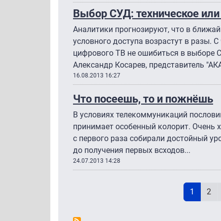
Выбор СУД: техническое или
Аналитики прогнозируют, что в ближа
условного доступа возрастут в разы. С
цифрового ТВ не ошибиться в выборе С
Александр Косарев, представитель "АК
16.08.2013 16:27
Что посеешь, то и пожнёшь
В условиях телекоммуникаций пословиц
принимает особенный колорит. Очень х
с первого раза собирали достойный уро
до получения первых всходов...
24.07.2013 14:28
Н
Текущая
Pag
1
2