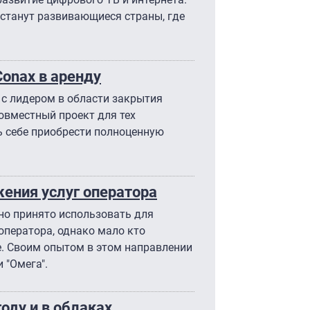
станут развивающиеся страны, где
Conax в аренду
с лидером в области закрытия
овместный проект для тех
ть себе приобрести полноценную
ения услуг оператора
но принято использовать для
оператора, однако мало кто
е. Своим опытом в этом направлении
 "Омега".
оду и в облаках