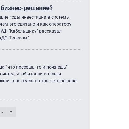
 бизнес-решение?
йшие годы инвестиции в системы
 чем это связано и как оператору
УД, "Кабельщику" рассказал
АДО Телеком".
а “что посеешь, то и пожнешь”
очется, чтобы наши коллеги
жай, а не сеяли по три-четыре раза
умерация страниц
 страница
e
Следующая страница
Последняя страница
›
»