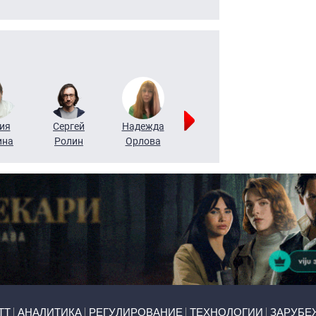
ия
Сергей
Надежда
Мария
Алексей
ина
Ролин
Орлова
Щербаль
Леонтьев
ТТ
АНАЛИТИКА
РЕГУЛИРОВАНИЕ
ТЕХНОЛОГИИ
ЗАРУБЕ