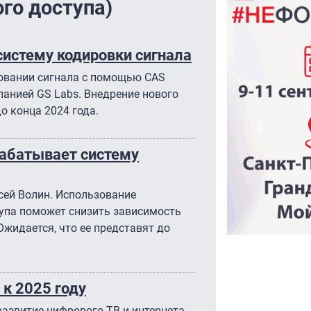
го доступа)
систему кодировки сигнала
овании сигнала с помощью CAS
анией GS Labs. Внедрение нового
о конца 2024 года.
рабатывает систему
сей Волин. Использование
тупа поможет снизить зависимость
Ожидается, что ее представят до
 к 2025 году
развитие цифрового ТВ и интернета.