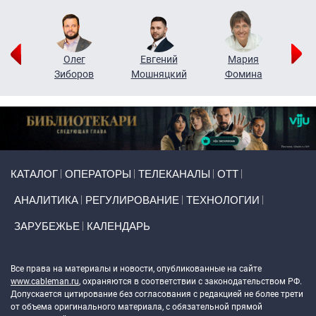
рий
Олег
Евгений
Мария
н
Зиборов
Мошняцкий
Фомина
Primary links
КАТАЛОГ
ОПЕРАТОРЫ
ТЕЛЕКАНАЛЫ
ОТТ
АНАЛИТИКА
РЕГУЛИРОВАНИЕ
ТЕХНОЛОГИИ
ЗАРУБЕЖЬЕ
КАЛЕНДАРЬ
Token Block
Все права на материалы и новости, опубликованные на сайте
www.cableman.ru
, охраняются в соответствии с законодательством РФ.
Допускается цитирование без согласования с редакцией не более трети
от объема оригинального материала, с обязательной прямой