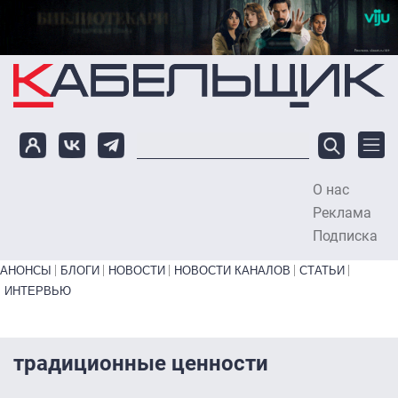
Перейти к основному содержанию
О нас
To
Реклама
Подписка
Primary links bottom
АНОНСЫ
БЛОГИ
НОВОСТИ
НОВОСТИ КАНАЛОВ
СТАТЬИ
ИНТЕРВЬЮ
традиционные ценности