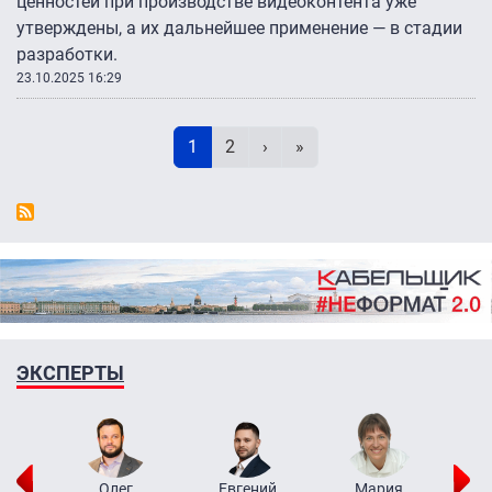
ценностей при производстве видеоконтента уже
утверждены, а их дальнейшее применение — в стадии
разработки.
23.10.2025 16:29
Нумерация страниц
Текущая страница
Page
Следующая страница
Последняя страница
1
2
›
»
ЭКСПЕРТЫ
рий
Олег
Евгений
Мария