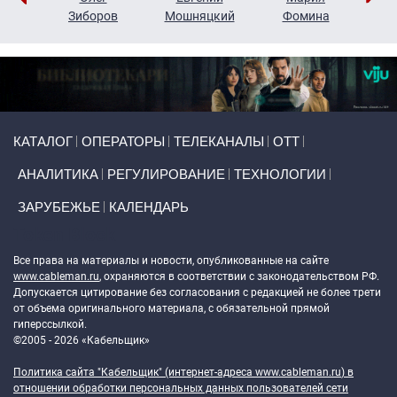
н
Зиборов
Мошняцкий
Фомина
Primary links
КАТАЛОГ
ОПЕРАТОРЫ
ТЕЛЕКАНАЛЫ
ОТТ
АНАЛИТИКА
РЕГУЛИРОВАНИЕ
ТЕХНОЛОГИИ
ЗАРУБЕЖЬЕ
КАЛЕНДАРЬ
Token Block
Все права на материалы и новости, опубликованные на сайте
www.cableman.ru
, охраняются в соответствии с законодательством РФ.
Допускается цитирование без согласования с редакцией не более трети
от объема оригинального материала, с обязательной прямой
гиперссылкой.
©2005 - 2026 «Кабельщик»
Политика сайта "Кабельщик" (интернет-адреса
www.cableman.ru
) в
отношении обработки персональных данных пользователей сети