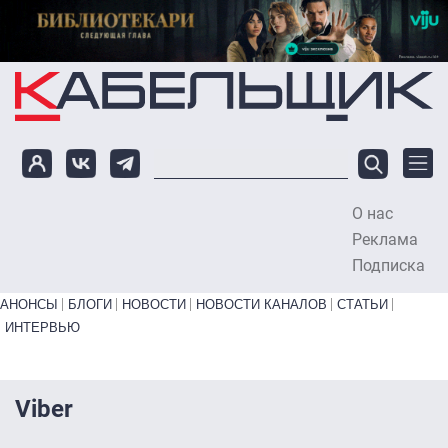
Перейти к основному содержанию
О нас
To
Реклама
Подписка
Primary links bottom
АНОНСЫ
БЛОГИ
НОВОСТИ
НОВОСТИ КАНАЛОВ
СТАТЬИ
ИНТЕРВЬЮ
Viber