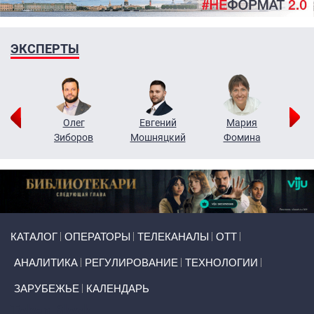
ЭКСПЕРТЫ
рий
Олег
Евгений
Мария
н
Зиборов
Мошняцкий
Фомина
Primary links
КАТАЛОГ
ОПЕРАТОРЫ
ТЕЛЕКАНАЛЫ
ОТТ
АНАЛИТИКА
РЕГУЛИРОВАНИЕ
ТЕХНОЛОГИИ
ЗАРУБЕЖЬЕ
КАЛЕНДАРЬ
Token Block