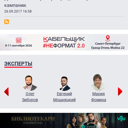
кампании.
26.09.2017 16:58
ЭКСПЕРТЫ
рий
Олег
Евгений
Мария
н
Зиборов
Мошняцкий
Фомина