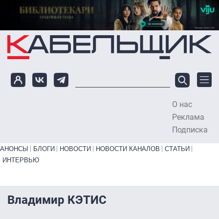
Перейти к основному содержанию
О нас
To
Реклама
Подписка
Primary links bottom
АНОНСЫ
БЛОГИ
НОВОСТИ
НОВОСТИ КАНАЛОВ
СТАТЬИ
ИНТЕРВЬЮ
Владимир КЭТИС