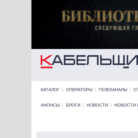
Перейти к основному содержанию
Primary links
КАТАЛОГ
ОПЕРАТОРЫ
ТЕЛЕКАНАЛЫ
О
Primary links bottom
АНОНСЫ
БЛОГИ
НОВОСТИ
НОВОСТИ 