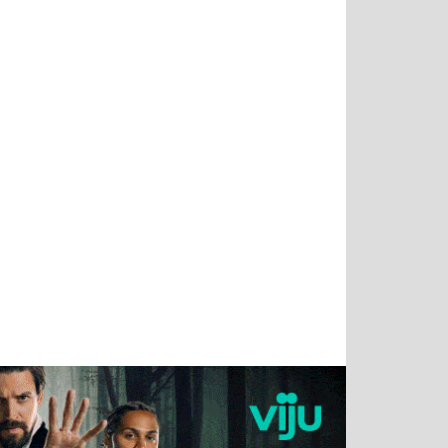
Татьяна
Тимур
Григорий
Олег
Воронова
Чудутов
Кузин
Зиборов