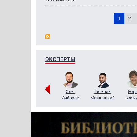
Н
Текущая
Pag
1
2
ЭКСПЕРТЫ
Тимур
Григорий
Олег
Евгений
Мар
Чудутов
Кузин
Зиборов
Мошняцкий
Фом