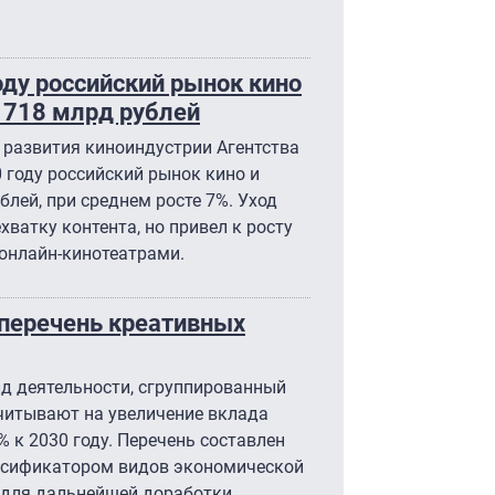
оду российский рынок кино
 718 млрд рублей
развития киноиндустрии Агентства
0 году российский рынок кино и
лей, при среднем росте 7%. Уход
ватку контента, но привел к росту
 онлайн-кинотеатрами.
перечень креативных
ид деятельности, сгруппированный
считывают на увеличение вклада
% к 2030 году. Перечень составлен
ассификатором видов экономической
й для дальнейшей доработки