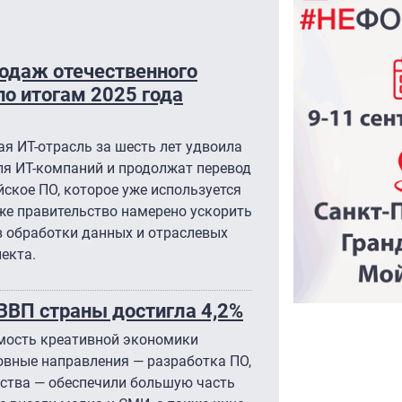
одаж отечественного
по итогам 2025 года
ая ИТ-отрасль за шесть лет удвоила
ля ИТ-компаний и продолжат перевод
ское ПО, которое уже используется
кже правительство намерено ускорить
в обработки данных и отраслевых
екта.
 ВВП страны достигла 4,2%
имость креативной экономики
новные направления — разработка ПО,
сства — обеспечили большую часть