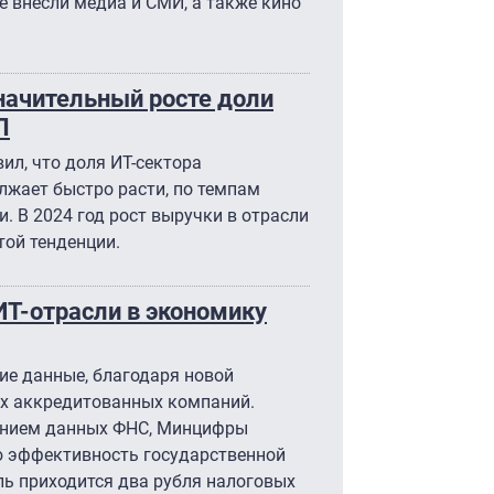
е внесли медиа и СМИ, а также кино
начительный росте доли
П
ил, что доля ИТ-сектора
лжает быстро расти, по темпам
. В 2024 год рост выручки в отрасли
той тенденции.
ИТ-отрасли в экономику
е данные, благодаря новой
ых аккредитованных компаний.
анием данных ФНС, Минцифры
ю эффективность государственной
ь приходится два рубля налоговых