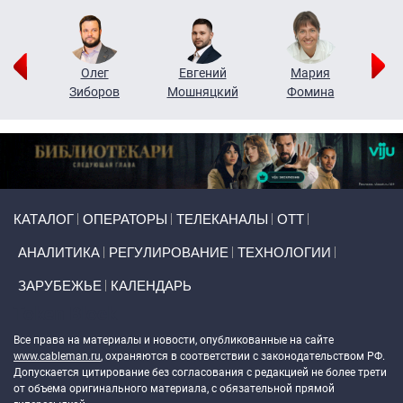
рий
Олег
Евгений
Мария
н
Зиборов
Мошняцкий
Фомина
Primary links
КАТАЛОГ
ОПЕРАТОРЫ
ТЕЛЕКАНАЛЫ
ОТТ
АНАЛИТИКА
РЕГУЛИРОВАНИЕ
ТЕХНОЛОГИИ
ЗАРУБЕЖЬЕ
КАЛЕНДАРЬ
Token Block
Все права на материалы и новости, опубликованные на сайте
www.cableman.ru
, охраняются в соответствии с законодательством РФ.
Допускается цитирование без согласования с редакцией не более трети
от объема оригинального материала, с обязательной прямой