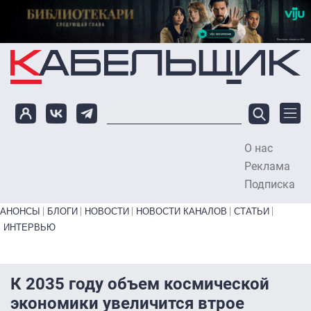
Перейти к основному содержанию
О нас
To
Реклама
Подписка
Primary links bottom
АНОНСЫ
БЛОГИ
НОВОСТИ
НОВОСТИ КАНАЛОВ
СТАТЬИ
ИНТЕРВЬЮ
К 2035 году объем космической
экономики увеличится втрое