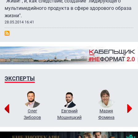
"Живи!", и, как следствие, создание "лидирующего
мультимедийного продукта в сфере здорового образа
жизни".
28.05.2014 16:41
ЭКСПЕРТЫ
рий
Олег
Евгений
Мария
н
Зиборов
Мошняцкий
Фомина