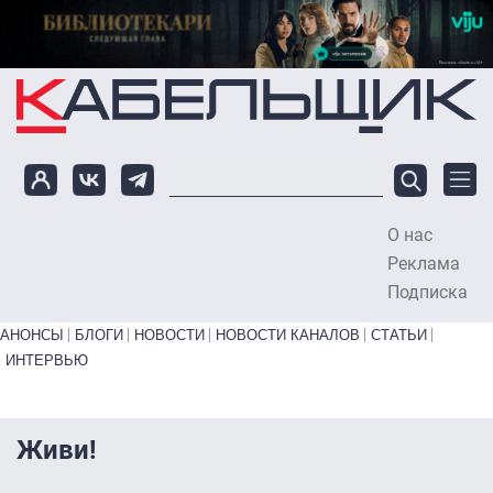
Перейти к основному содержанию
О нас
To
Реклама
Подписка
Primary links bottom
АНОНСЫ
БЛОГИ
НОВОСТИ
НОВОСТИ КАНАЛОВ
СТАТЬИ
ИНТЕРВЬЮ
Живи!