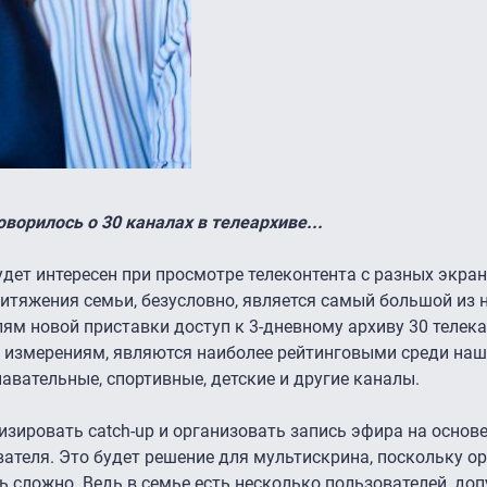
говорилось о 30 каналах в телеархиве...
удет интересен при просмотре телеконтента с разных экран
тяжения семьи, безусловно, является самый большой из 
лям новой приставки доступ к 3-дневному архиву 30 телека
 измерениям, являются наиболее рейтинговыми среди наш
авательные, спортивные, детские и другие каналы.
ировать catch-up и организовать запись эфира на основ
ателя. Это будет решение для мультискрина, поскольку о
 сложно. Ведь в семье есть несколько пользователей, доп