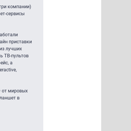
утри компании)
нет-сервисы
работали
зайн приставки
 из лучших
ь ТВ-пультов
ейс, а
ractive,
D от мировых
планшет в