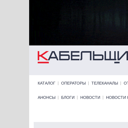
Перейти к основному содержанию
Primary links
КАТАЛОГ
ОПЕРАТОРЫ
ТЕЛЕКАНАЛЫ
О
Primary links bottom
АНОНСЫ
БЛОГИ
НОВОСТИ
НОВОСТИ 