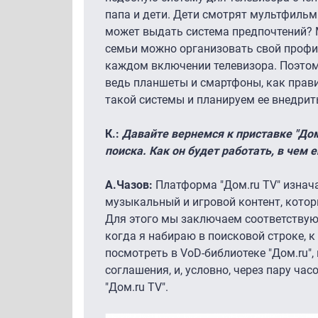
папа и дети. Дети смотрят мультфильмы
может выдать система предпочтений? 
семьи можно организовать свой профил
каждом включении телевизора. Поэтому
ведь планшеты и смартфоны, как прави
такой системы и планируем ее внедрить 
К.:
Давайте вернемся к приставке "Дом.
поиска.
Как он будет работать, в чем 
А.Чазов:
Платформа "Дом.ru TV" изнача
музыкальный и игровой контент, которы
Для этого мы заключаем соответствую
когда я набираю в поисковой строке, 
посмотреть в VoD-библиотеке "Дом.ru",
соглашения, и, условно, через пару час
"Дом.ru TV".