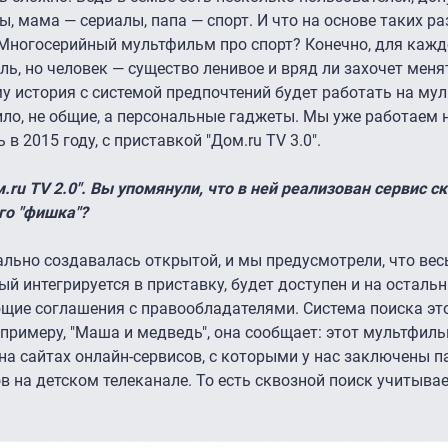
, мама — сериалы, папа — спорт. И что на основе таких р
Многосерийный мультфильм про спорт? Конечно, для кажд
ь, но человек — существо ленивое и вряд ли захочет меня
 история с системой предпочтений будет работать на мул
ло, не общие, а персональные гаджеты. Мы уже работаем 
в 2015 году, с приставкой "Дом.ru TV 3.0″.
ru TV 2.0″. Вы упомянули, что в ней реализован сервис с
его "фишка"?
льно создавалась открытой, и мы предусмотрели, что весь
й интегрируется в приставку, будет доступен и на осталь
щие соглашения с правообладателями. Система поиска это
к примеру, "Маша и медведь", она сообщает: этот мультфил
 на сайтах онлайн-сервисов, с которыми у нас заключены п
ов на детском телеканале. То есть сквозной поиск учитыва