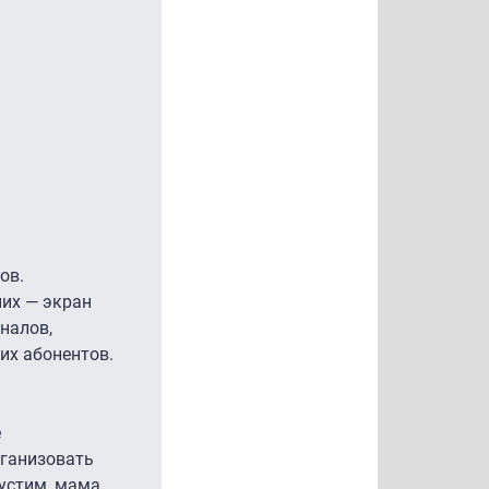
ов.
них — экран
налов,
их абонентов.
е
рганизовать
устим, мама,