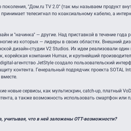
о поколения, "Дом.ru TV 2.0″ (так мы называем продукт вн
а принимает телесигнал по коаксиальному кабелю, а интер
зайн и "начинка" — другие. Над приставкой в течение года 
ногие из которых — лидеры в своих областях. Внешний ди
ской дизайн-студии V2 Studios. Их идеи реализовали один
к, корейская компания Humax, и крупнейший производител
 digital-агентство JetStyle создало пользовательский интерф
щиту контента. Генеральный подрядчик проекта SOTAL Inte
 вместе.
ие новые сервисы, как мультискрин, catch-up, платный Vo
тента, а также возможность использовать смартфон или 
а, учитывая, что в ней заложены OTT-возможности?