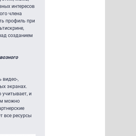
азных интересов
ого члена
ть профиль при
ьтискрине,
над созданием
квозного
 видео-,
ных экранах.
 учитывает, и
ьм можно
артнерские
ет все ресурсы