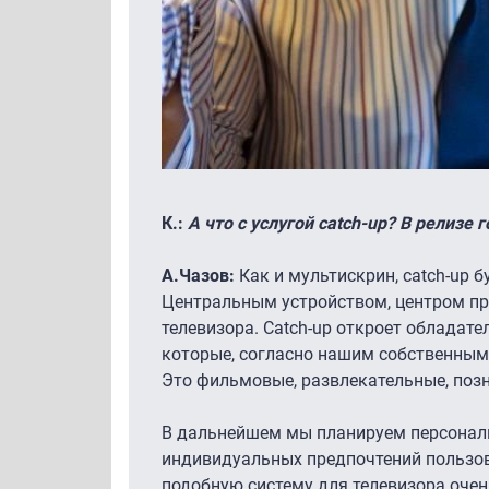
К.:
А что с услугой catch-up? В релизе 
А.Чазов:
Как и мультискрин, catch-up б
Центральным устройством, центром при
телевизора. Catch-up откроет обладате
которые, согласно нашим собственным
Это фильмовые, развлекательные, позн
В дальнейшем мы планируем персонализ
индивидуальных предпочтений пользов
подобную систему для телевизора очень