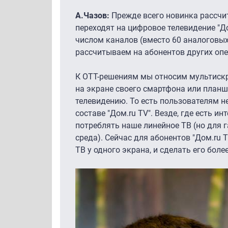
А.Чазов:
Прежде всего новинка рассчи
переходят на цифровое телевидение "Д
числом каналов (вместо 60 аналоговых
рассчитываем на абонентов других опе
К OTT-решениям мы относим мультискри
на экране своего смартфона или планш
телевидению. То есть пользователям н
составе "Дом.ru TV". Везде, где есть ин
потреблять наше линейное ТВ (но для 
среда). Сейчас для абонентов "Дом.ru 
ТВ у одного экрана, и сделать его бо