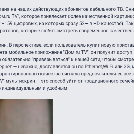
тана на наших действующих абонентов кабельного ТВ. Они
ом.ru TV", которое привлекает более качественной картин
 −159 цифровых, из которых сразу 52— в HD-качестве). Та
раторов, которые любят смотреть современное качественн
н. В перспективе, если пользователь купит новую пристав
ета мобильное приложение "Дом.ru TV", он получит доступ
е обязательно "привязываться" к нашей сети, чтобы смотр
тернет — неважно, доставляется он по Ethernet,Wi-Fi или 3G,
гарантированного качества сигнала предпочтительнее все
TV" мультискрин — это способ уйти от традиционного семе
лее индивидуальным и удобным.