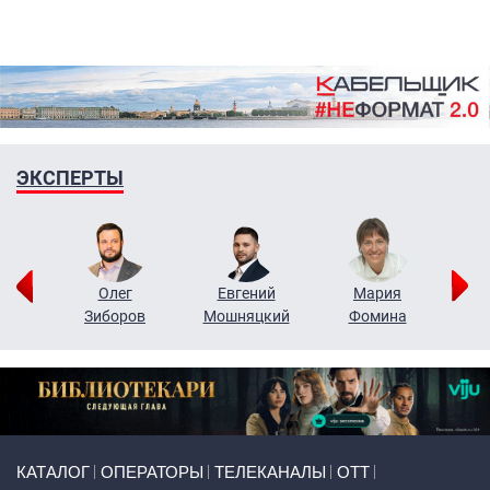
ЭКСПЕРТЫ
рий
Олег
Евгений
Мария
н
Зиборов
Мошняцкий
Фомина
Primary links
КАТАЛОГ
ОПЕРАТОРЫ
ТЕЛЕКАНАЛЫ
ОТТ