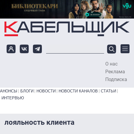
Перейти к основному содержанию
О нас
To
Реклама
Подписка
Primary links bottom
АНОНСЫ
БЛОГИ
НОВОСТИ
НОВОСТИ КАНАЛОВ
СТАТЬИ
ИНТЕРВЬЮ
лояльность клиента