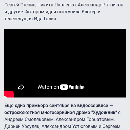
Сергей Степин, Никита Павленко, Александр Ратников
и другие. Автором идеи выступила блогер и
телеведущая Ида Галич.
Еще одна премьера сентября на видеосервисе —
остросюжетная многосерийная драма "Художник"
с
Андреем Смоляковым, Александром Горбатовым,
Дарьей Урсуляк, Александром Устюговым и Сергеем