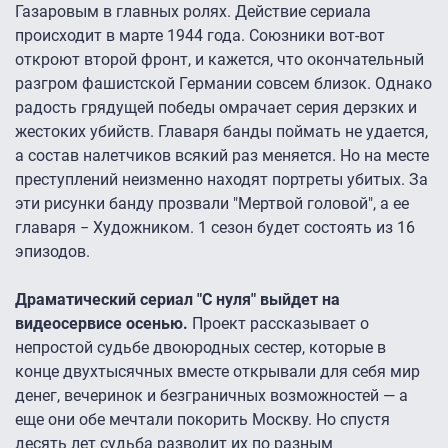
Газаровым в главных ролях. Действие сериала
происходит в марте 1944 года. Союзники вот-вот
откроют второй фронт, и кажется, что окончательный
разгром фашистской Германии совсем близок. Однако
радость грядущей победы омрачает серия дерзких и
жестоких убийств. Главаря банды поймать не удается,
а состав налетчиков всякий раз меняется. Но на месте
преступлений неизменно находят портреты убитых. За
эти рисунки банду прозвали "Мертвой головой", а ее
главаря − Художником. 1 сезон будет состоять из 16
эпизодов.
Драматический сериал "С нуля" выйдет на
видеосервисе осенью.
Проект рассказывает о
непростой судьбе двоюродных сестер, которые в
конце двухтысячных вместе открывали для себя мир
денег, вечеринок и безграничных возможностей — а
еще они обе мечтали покорить Москву. Но спустя
десять лет судьба разводит их по разным