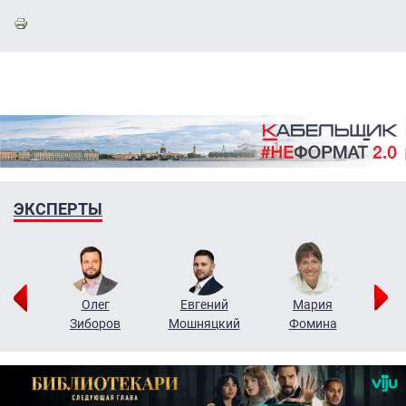
ЭКСПЕРТЫ
рий
Олег
Евгений
Мария
н
Зиборов
Мошняцкий
Фомина