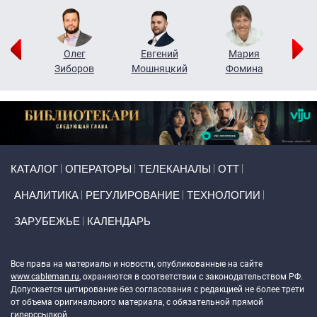
рий
Олег
Евгений
Мария
н
Зиборов
Мошняцкий
Фомина
Primary links
КАТАЛОГ
ОПЕРАТОРЫ
ТЕЛЕКАНАЛЫ
ОТТ
АНАЛИТИКА
РЕГУЛИРОВАНИЕ
ТЕХНОЛОГИИ
ЗАРУБЕЖЬЕ
КАЛЕНДАРЬ
Token Block
Все права на материалы и новости, опубликованные на сайте
www.cableman.ru
, охраняются в соответствии с законодательством РФ.
Допускается цитирование без согласования с редакцией не более трети
от объема оригинального материала, с обязательной прямой
гиперссылкой.