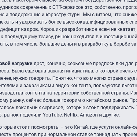
удников современных ОТТ-сервисов это, собственно, прогр
ание и поддержание инфраструктуры. Мы считаем, что сниже
лекать и удерживать более высококвалифицированных спе
е дефицит кадров. Хороших разработчиков всем не хватает
 к предыдущему тезису, рынок находится в инвестиционной 
ть, в том числе, большие деньги в разработку в борьбе за
овой нагрузки
даст, конечно, серьезные предпосылки для 
сов. Была еще одна важная инициатива, о которой очень 
 менее, нужно говорить. Понятно, что во многих странах ау
ителями и заказчиками видео-контента, пользуются льго
изводства контента на территории собственной страны. И
му рынку, сейчас больше говорим о китайском рынке. Пр
талось локальных сервисов, которые стоит поддерживать. 
 рынок поделили YouTube, Netflix, Amazon и другие.
оторые стоит посмотреть, – это Китай, где услуги онлайн-с
есть процентов при нормальной ставке тринадцать проце