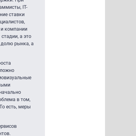
аммисты, IT-
ние ставки
циалистов,
, и компании
стадии, а это
 долю рынка, а
роста
сложно
диовизуальные
тными
значально
облема в том,
То есть, меры
ервисов
нтов.