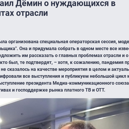
хаил Дёмин о нуждающихся в
тах отрасли
ыла организована специальная операторская сессия, мод
ьщика". Она и придумала собрать в одном месте все изве
ложить им рассказать о главных проблемах отрасли и о 
 кто был, те подтвердят, – хотя, к сожалению, пандемия 
 не сказалось на качестве мероприятия в целом и актуал
ифровали все выступления и публикуем небольшой цикл 
 выступление президента Медиа-коммуникационного союз
ивах и господдержке рынка платного ТВ и ОТТ.