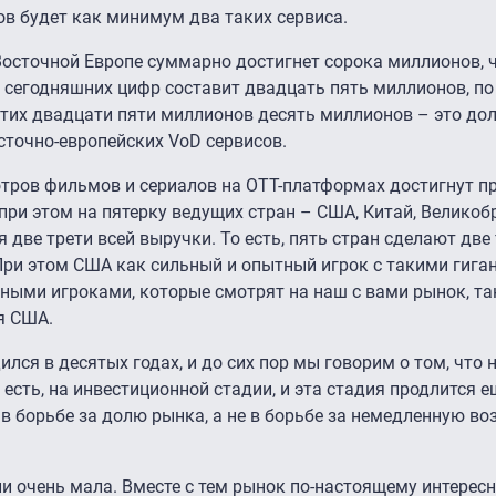
в будет как минимум два таких сервиса.
 Восточной Европе суммарно достигнет сорока миллионов, 
о сегодняшних цифр составит двадцать пять миллионов, по
 этих двадцати пяти миллионов десять миллионов – это до
сточно-европейских VoD сервисов.
отров фильмов и сериалов на ОТТ-платформах достигнут п
при этом на пятерку ведущих стран – США, Китай, Великоб
 две трети всей выручки. То есть, пять стран сделают две
 При этом США как сильный и опытный игрок с такими гига
пными игроками, которые смотрят на наш с вами рынок, так
я США.
лся в десятых годах, и до сих пор мы говорим о том, что
сть, на инвестиционной стадии, и эта стадия продлится ещ
 в борьбе за долю рынка, а не в борьбе за немедленную во
и очень мала. Вместе с тем рынок по-настоящему интерес