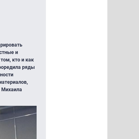
ерировать
стные и
том, кто и как
проредила ряды
ьности
материалов,
а Михаила